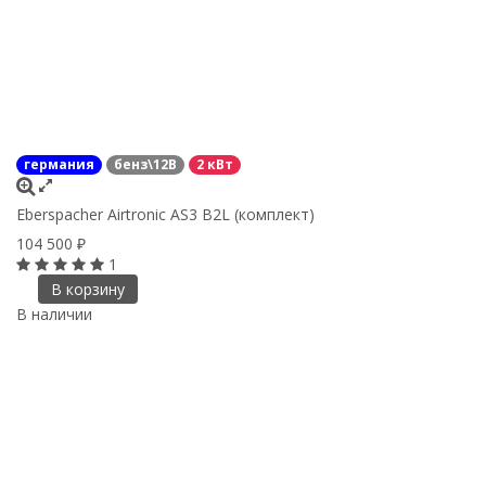
германия
бенз\12В
2 кВт
Eberspacher Airtronic AS3 B2L (комплект)
104 500
₽
1
В корзину
В наличии