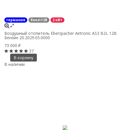
германия
бенз\12В
2 кВт
Воздушный отопитель Eberspacher Airtronic AS3 B2L 12В
Бензин 20.2029.05.0000
73 000
₽
37
В корзину
В наличии