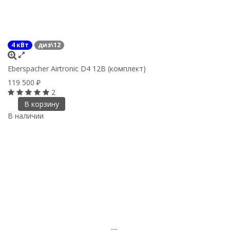
4 кВт
диз\12
Eberspacher Airtronic D4 12В (комплект)
119 500
₽
2
В корзину
В наличии