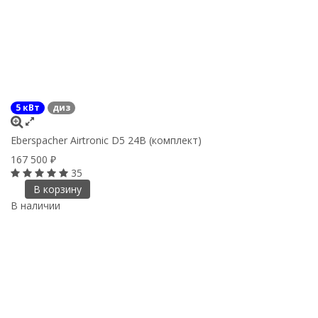
5 кВт
диз
Eberspacher Airtronic D5 24В (комплект)
167 500
₽
35
В корзину
В наличии