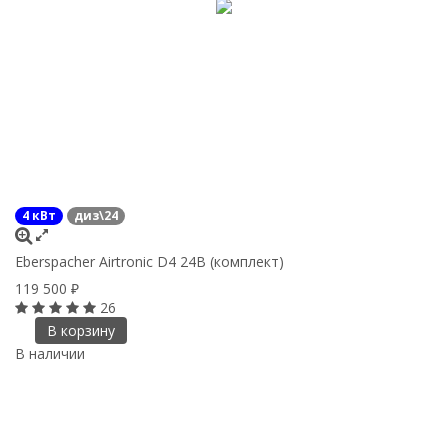
4 кВт
диз\24
Eberspacher Airtronic D4 24В (комплект)
119 500
₽
26
В корзину
В наличии