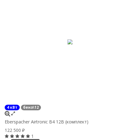
4 кВт
бенз\12
Eberspacher Airtronic B4 12В (комплект)
122 500
₽
1