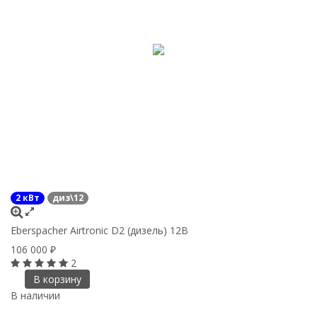
2 кВт
диз\12
Eberspacher Airtronic D2 (дизель) 12B
106 000
₽
2
В корзину
В наличии