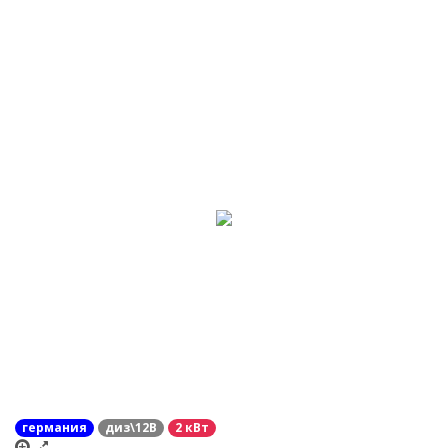
германия
диз\12В
2 кВт