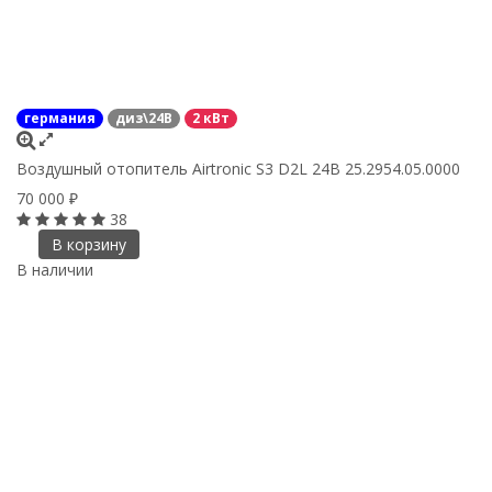
германия
диз\24В
2 кВт
Воздушный отопитель Airtronic S3 D2L 24В 25.2954.05.0000
70 000
₽
38
В корзину
В наличии