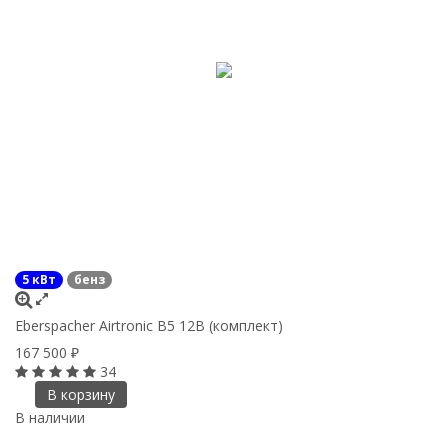
5 кВт
бенз
Eberspacher Airtronic B5 12В (комплект)
167 500
₽
34
В корзину
В наличии