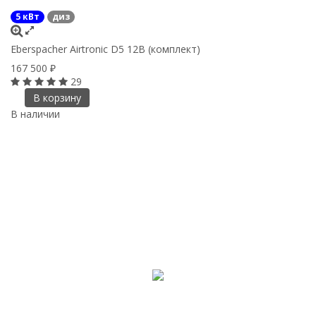
5 кВт
диз
Eberspacher Airtronic D5 12В (комплект)
167 500
₽
29
В корзину
В наличии