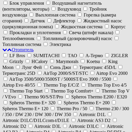
Блок управления
Воздушный нагнетатель
(вентиляторы, моторы)
Воздуховод
Тройник
воздуховода
Выхлопная система
Горелка (камера
сгорания)
Датчик
Дефлектор
Жидкостный насос
(циркуляционная помпа)
Жидкостная система
Корпус
Прокладки и уплотнения
Свеча (штифт накала)
Теплообменник
Топливный (дозировочный) насос
Топливная система
Электрика
Отопитель
LF Bros
SUMITACHI
ТАО
А-Термо
ZIGLER
Grizzly
HCalory
Marymorals
Koetsu
King
Moon
Лунг Фей
Синь Джи
Термотранс 45D/L
Термотранс 25D
AirTop 2000/S/ST/STC
Airtop Evo 2000
AirTop 3500/5000/3500ST / 5000ST/Evo 3900 / 5500
Airtop Evo 40/55
Thermo Top E/C/Z
Thermo Top Evo 4/5
Thermo Top Start
Thermo Top Comfort+
Thermo Top V
/ VEvo
Thermo 90/S/ST/Pro
Spheros Thermo E200 / E320
Spheros Thermo E+ 320
Spheros Thermo E+ 200
Spheros Thermo E+ 120
Thermo Pro / 50
Thermo 230 / 300
/ 350 / DW 230 / DW 300 / DW 350
Airtronic D1L
Airtronic D1LC/D1LCcom-t/D1LE
Airtronic AS3 D2
Airtronic D2
Airtronic D3L
Airtronic D3LC
Airtronic