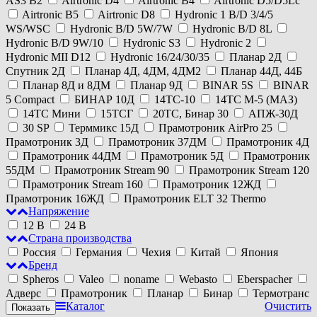
AS3 B2
Airtronic D4
Airtronic B4
Airtronic D5/D5Lc
Airtronic B5
Airtronic D8
Hydronic 1 B/D 3/4/5
WS/WSC
Hydronic B/D 5W/7W
Hydronic B/D 8L
Hydronic B/D 9W/10
Hydronic S3
Hydronic 2
Hydronic MII D12
Hydronic 16/24/30/35
Планар 2Д
Спутник 2Д
Планар 4Д, 4ДМ, 4ДМ2
Планар 44Д, 44Б
Планар 8Д и 8ДМ
Планар 9Д
BINAR 5S
BINAR
5 Compact
БИНАР 10Д
14ТС-10
14ТС М-5 (МАЗ)
14ТС Мини
15ТСГ
20ТС, Бинар 30
АПЖ-30Д
30 SP
Терммикс 15Д
Прамотроник AirPro 25
Прамотроник 3Д
Прамотроник 37ДМ
Прамотроник 4Д
Прамотроник 44ДМ
Прамотроник 5Д
Прамотроник
55ДМ
Прамотроник Stream 90
Прамотроник Stream 120
Прамотроник Stream 160
Прамотроник 12ЖД
Прамотроник 16ЖД
Прамотроник ELT 32 Thermo
Напряжение
12 В
24 В
Страна производства
Россия
Германия
Чехия
Китай
Япония
Бренд
Spheros
Valeo
noname
Webasto
Eberspacher
Адверс
Прамотроник
Планар
Бинар
Термотранс
Каталог
Очистить