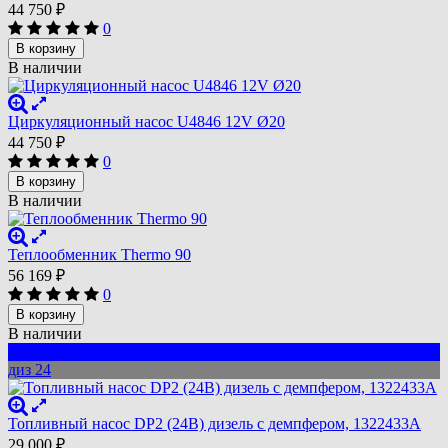
44 750
₽
0
В корзину
В наличии
Циркуляционный насос U4846 12V Ø20
44 750
₽
0
В корзину
В наличии
Теплообменник Thermo 90
56 169
₽
0
В корзину
В наличии
оригинал
диз 24
Топливный насос DP2 (24В) дизель с демпфером, 1322433A
29 000
₽