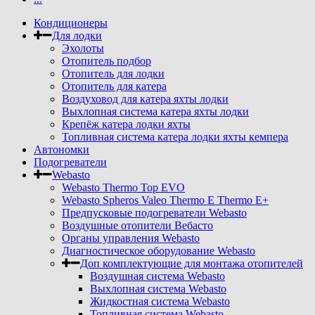
Кондиционеры
Для лодки
Эхолоты
Отопитель подбор
Отопитель для лодки
Отопитель для катера
Воздуховод для катера яхты лодки
Выхлопная система катера яхты лодки
Крепёж катера лодки яхты
Топливная система катера лодки яхты кемпера
Автономки
Подогреватели
Webasto
Webasto Thermo Top EVO
Webasto Spheros Valeo Thermo E Thermo E+
Предпусковые подогреватели Webasto
Воздушные отопители Вебасто
Органы управления Webasto
Диагностическое оборудование Webasto
Доп комплектующие для монтажа отопителей
Воздушная система Webasto
Выхлопная система Webasto
Жидкостная система Webasto
Топливная система Webasto