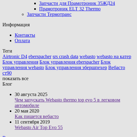
Запчасти для Прамотроник 35ЖД24
Прамотроник ELT 32 Thermo
Запчасти Термотранс
Информация
Контакты
Оплата
Теги
Airtronic D4
eberspacher
srs crash data
webasto
webasto на катер
Блок управления
Блок управления eberspacher
Блок
управления webasto
Блок управления эбершпехер
Вебасто
ст90
показать все
Блог
30 августа 2025
Чем запускать Webasto thermo top evo 5 в легковом
автомобиле
20 мая 2020
Как пишется вебасто
11 сентября 2019
Webasto Air Top Evo 55