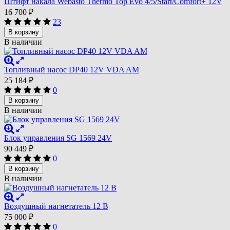
Штифт накала Webasto Thermo Top Evo 4/5/Start/Comfort+ 12V
16 700
₽
23
В корзину
В наличии
Топливный насос DP40 12V VDA AM
25 184
₽
0
В корзину
В наличии
Блок управления SG 1569 24V
90 449
₽
0
В корзину
В наличии
Воздушный нагнетатель 12 В
75 000
₽
0