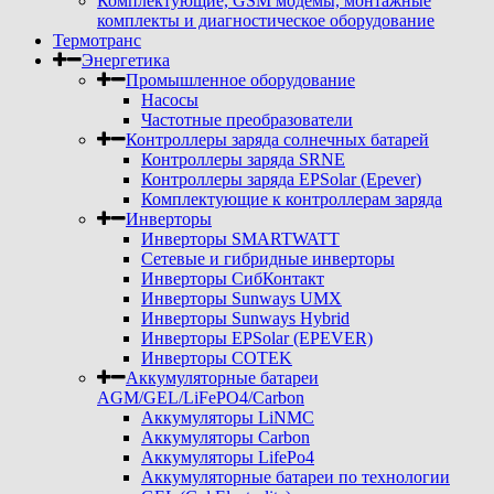
Комплектующие, GSM модемы, монтажные
комплекты и диагностическое оборудование
Термотранс
Энергетика
Промышленное оборудование
Насосы
Частотные преобразователи
Контроллеры заряда солнечных батарей
Контроллеры заряда SRNE
Контроллеры заряда EPSolar (Epever)
Комплектующие к контроллерам заряда
Инверторы
Инверторы SMARTWATT
Сетевые и гибридные инверторы
Инверторы СибКонтакт
Инверторы Sunways UMX
Инверторы Sunways Hybrid
Инверторы EPSolar (EPEVER)
Инверторы COTEK
Аккумуляторные батареи
AGM/GEL/LiFePO4/Carbon
Аккумуляторы LiNMC
Аккумуляторы Carbon
Аккумуляторы LifePo4
Аккумуляторные батареи по технологии