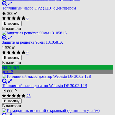
Топливный насос DP2 (12В) с демпфером
46 300
₽
0
В корзину
В наличии
Защитная решётка 90мм 1310581A
1 520
₽
0
В корзину
В наличии
оригинал
диз 12
Топливный насос-дозатор Webasto DP 30.02 12В
19 800
₽
25
В корзину
В наличии