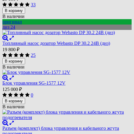
33
В корзину
В наличии
оригинал
диз 24
Топливный насос дозатор Webasto DP 30.2 24В (диз)
19 800
₽
25
В корзину
В наличии
Блок управления SG-1577 12V
125 000
₽
0
В корзину
В наличии
Разъем (комплект) блока управления и кабельного жгута
подогревателя