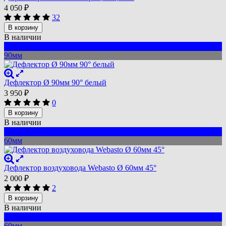
4 050
₽
32
В корзину
В наличии
Германия
90мм
Дефлектор Ø 90мм 90° белый
3 950
₽
0
В корзину
В наличии
Германия
60мм
Дефлектор воздуховода Webasto Ø 60мм 45°
2 000
₽
2
В корзину
В наличии
Германия
60мм