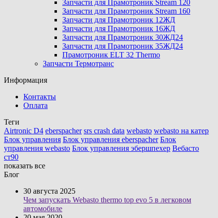
Запчасти для Прамотроник Stream 120
Запчасти для Прамотроник Stream 160
Запчасти для Прамотроник 12ЖД
Запчасти для Прамотроник 16ЖД
Запчасти для Прамотроник 30ЖД24
Запчасти для Прамотроник 35ЖД24
Прамотроник ELT 32 Thermo
Запчасти Термотранс
Информация
Контакты
Оплата
Теги
Airtronic D4
eberspacher
srs crash data
webasto
webasto на катер
Блок управления
Блок управления eberspacher
Блок
управления webasto
Блок управления эбершпехер
Вебасто
ст90
показать все
Блог
30 августа 2025
Чем запускать Webasto thermo top evo 5 в легковом
автомобиле
20 мая 2020