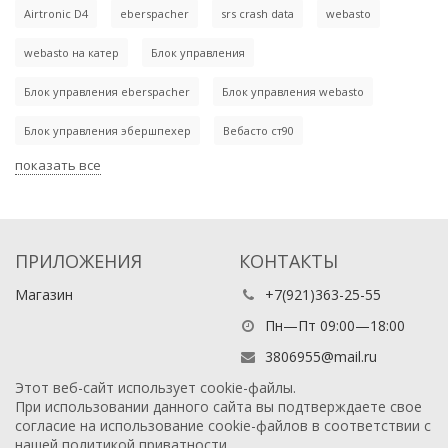
Airtronic D4
eberspacher
srs crash data
webasto
webasto на катер
Блок управления
Блок управления eberspacher
Блок управления webasto
Блок управления эбершпехер
Вебасто ст90
показать все
ПРИЛОЖЕНИЯ
КОНТАКТЫ
Магазин
+7(921)363-25-55
Пн—Пт 09:00—18:00
3806955@mail.ru
Этот веб-сайт использует cookie-файлы.
При использовании данного сайта вы подтверждаете свое
согласие на использование cookie-файлов в соответствии с
нашей
политикой приватности
.