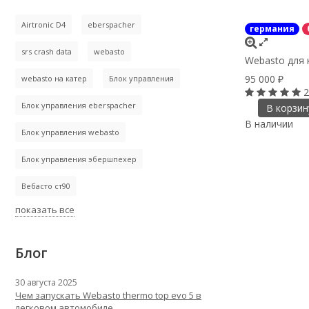
Airtronic D4
eberspacher
германия
srs crash data
webasto
Webasto для 
95 000
webasto на катер
Блок управления
₽
2
Блок управления eberspacher
В корзин
В наличии
Блок управления webasto
Блок управления эбершпехер
Вебасто ст90
показать все
Блог
30 августа 2025
Чем запускать Webasto thermo top evo 5 в
легковом автомобиле