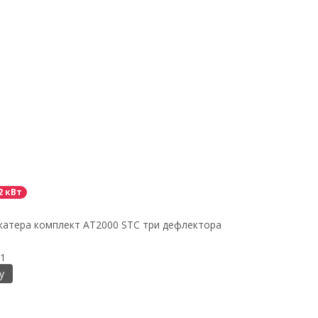
2 кВт
катера комплект AT2000 STC три дефлектора
1
у