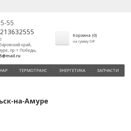
25-55
9213632555
Корзина (
0
)
0
на сумму
0
₽
абаровский край,
уре, пр-т Победы,
5@mail.ru
НАР
ТЕРМОТРАНС
ЭНЕРГЕТИКА
ЗАПЧАСТИ
ьск-на-Амуре