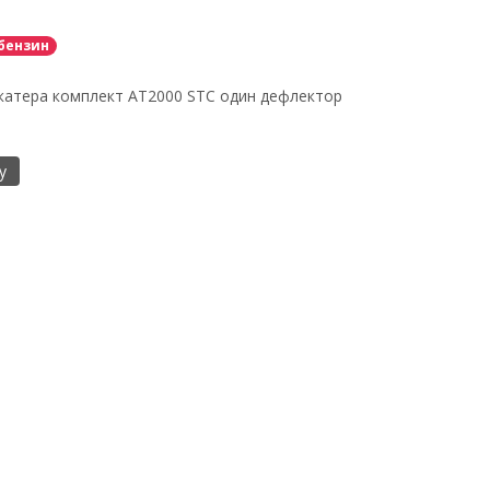
бензин
катера комплект AT2000 STC один дефлектор
у